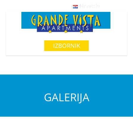
Hrvatski
IZBORNIK
GALERIJA